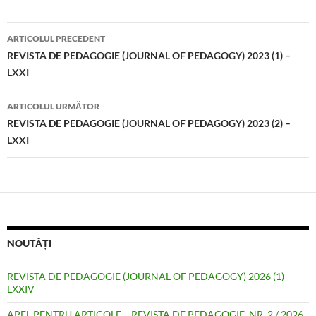
Navigare
ARTICOLUL PRECEDENT
în
REVISTA DE PEDAGOGIE (JOURNAL OF PEDAGOGY) 2023 (1) –
LXXI
articole
ARTICOLUL URMĂTOR
REVISTA DE PEDAGOGIE (JOURNAL OF PEDAGOGY) 2023 (2) –
LXXI
NOUTĂȚI
REVISTA DE PEDAGOGIE (JOURNAL OF PEDAGOGY) 2026 (1) –
LXXIV
APEL PENTRU ARTICOLE – REVISTA DE PEDAGOGIE, NR. 2 / 2026