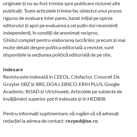
originale și nu au fost trimise spre publicare niciunei alte
publicații. Toate articolele trimise fac obiectul unui proces
riguros de evaluare inter pares, bazat inițial pe opinia
editorului și apoi pe evaluarea a cel puțin doi recenzenți
independenți, în condiții de anonimat reciproc.
Ghidul complet pentru elaborarea lucrărilor, precum și mai
multe detalii despre politica editorială a revistei, sunt
disponibile la secțiunea politică editorială de pe site.
Indexare
Revista este indexată în CEEOL, Citefactor, Crossref, De
Gruyter (IBZ și IBR), DOAJ, EBSCO, ERIH PLUS, Google
Academic, ROAD și Ulrichsweb. Articolele pe subiecte de
învățământ superior pot fi indexate și în HEDBIB.
Pentru informații suplimentare, vă rugăm să vă adresați
redacției la adresa de contact:
revped@ise.ro
.