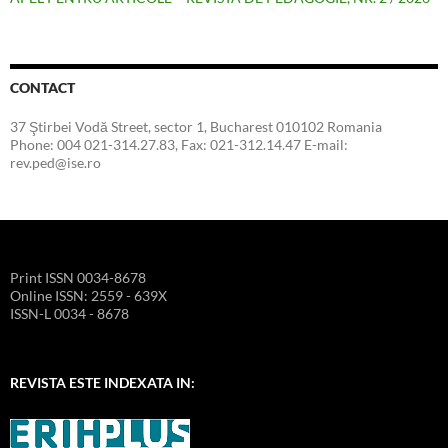
CONTACT
37 Ştirbei Vodă Street, sector 1, Bucharest 010102 Romania
Phone: 004 021-314.27.83, Fax: 021-312.14.47 E-mail:
rev.ped@ise.ro
Print ISSN 0034-8678
Online ISSN: 2559 - 639X
ISSN-L 0034 - 8678
REVISTA ESTE INDEXATA IN: