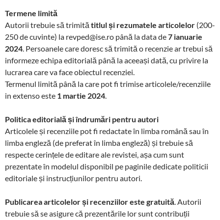
Termene limită
Autorii trebuie să trimită
titlul și rezumatele articolelor
(200-
250 de cuvinte) la revped@ise.ro până la data de
7 ianuarie
2024
. Persoanele care doresc să trimită o recenzie ar trebui să
informeze echipa editorială până la aceeași dată, cu privire la
lucrarea care va face obiectul recenziei.
Termenul limită până la care pot fi trimise articolele/recenziile
in extenso este
1 martie 2024
.
Politica editorială și îndrumări pentru autori
Articolele și recenziile pot fi redactate în limba română sau în
limba engleză (de preferat în limba engleză) și trebuie să
respecte cerințele de editare ale revistei, așa cum sunt
prezentate în modelul disponibil pe paginile dedicate politicii
editoriale și instrucțiunilor pentru autori.
Publicarea articolelor și recenziilor este gratuită
. Autorii
trebuie să se asigure că prezentările lor sunt contribuții