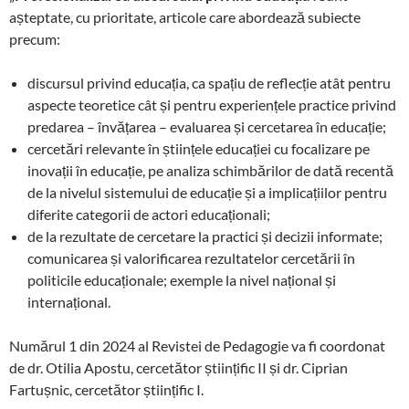
așteptate, cu prioritate, articole care abordează subiecte
precum:
discursul privind educația, ca spațiu de reflecție atât pentru
aspecte teoretice cât și pentru experiențele practice privind
predarea – învățarea – evaluarea și cercetarea în educație;
cercetări relevante în științele educației cu focalizare pe
inovații în educație, pe analiza schimbărilor de dată recentă
de la nivelul sistemului de educație și a implicațiilor pentru
diferite categorii de actori educaționali;
de la rezultate de cercetare la practici și decizii informate;
comunicarea și valorificarea rezultatelor cercetării în
politicile educaționale; exemple la nivel național și
internațional.
Numărul 1 din 2024 al Revistei de Pedagogie va fi coordonat
de dr. Otilia Apostu, cercetător științific II și dr. Ciprian
Fartușnic, cercetător științific I.