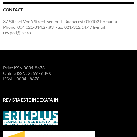
CONTACT
37 Ştirbei Vodă Street, sector 1, Bucharest 010102 Romania
Phone: 004 021-314.27.83, Fax: 021-312.14.47 E-mail:
rev.ped@ise.ro
Print ISSN 0034-8678
Online ISSN: 2559 - 639X
ISSN-L 0034 - 8678
REVISTA ESTE INDEXATA IN: