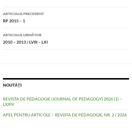
Navigare
ARTICOLUL PRECEDENT
în
RP 2015 – 1
articole
ARTICOLUL URMĂTOR
2010 – 2013 / LVIII – LXI
NOUTĂȚI
REVISTA DE PEDAGOGIE (JOURNAL OF PEDAGOGY) 2026 (1) –
LXXIV
APEL PENTRU ARTICOLE – REVISTA DE PEDAGOGIE, NR. 2 / 2026