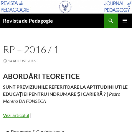
Sari
la
Caută
conținut
Revista de Pedagogie
MENIU
PRINCI
RP – 2016 / 1
14 AUGUST 2016
ABORDĂRI TEORETICE
SUNT PREVIZIUNILE REFERITOARE LA APTITUDINI UTILE
EDUCAȚIEI PENTRU ÎNDRUMARE ȘI CARIERĂ ?
|
Pedro
Moreno DA FONSECA
Vezi articolul
|
▼
Rezumate & Cuvinte cheie