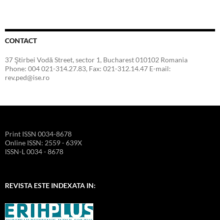
CONTACT
37 Ştirbei Vodă Street, sector 1, Bucharest 010102 Romania
Phone: 004 021-314.27.83, Fax: 021-312.14.47 E-mail:
rev.ped@ise.ro
Print ISSN 0034-8678
Online ISSN: 2559 - 639X
ISSN-L 0034 - 8678
REVISTA ESTE INDEXATA IN: