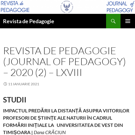
Sari
la
Caută
conținut
Revista de Pedagogie
MENIU
PRINCI
REVISTA DE PEDAGOGIE
(JOURNAL OF PEDAGOGY)
– 2020 (2) – LXVIII
11 IANUARIE 2021
STUDII
IMPACTUL PREDĂRII LA DISTANȚĂ ASUPRA VIITORILOR
PROFESORI DE ȘTIINȚE ALE NATURII ÎN CADRUL
FORMĂRII INIȚIALE LA UNIVERSITATEA DE VEST DIN
TIMIȘOARA |
Dana CRĂCIUN