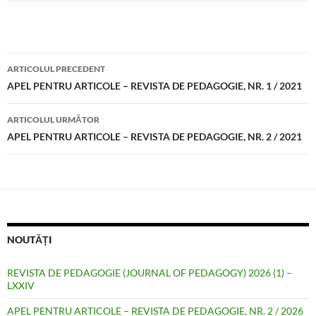
Această operă este pusă la dispoziţie sub
Licenţa
Creative Commons Atribuire-Necomercial-Distribuire în
Creative Commons Atribuire-Necomercial-Distribuire în
Condiţii Identice 4.0 Internațional
.
Condiţii Identice 4.0 Internațional
.
Navigare
ARTICOLUL PRECEDENT
în
APEL PENTRU ARTICOLE – REVISTA DE PEDAGOGIE, NR. 1 / 2021
articole
ARTICOLUL URMĂTOR
APEL PENTRU ARTICOLE – REVISTA DE PEDAGOGIE, NR. 2 / 2021
NOUTĂȚI
REVISTA DE PEDAGOGIE (JOURNAL OF PEDAGOGY) 2026 (1) –
LXXIV
APEL PENTRU ARTICOLE – REVISTA DE PEDAGOGIE, NR. 2 / 2026